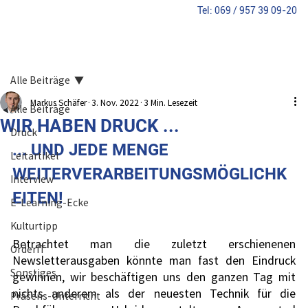
​Tel: 069 / 957 39 09-20
Alle Beiträge
Markus Schäfer
3. Nov. 2022
3 Min. Lesezeit
Alle Beiträge
WIR HABEN DRUCK ...
Druck
... UND JEDE MENGE 
Leitartikel
WEITERVERARBEITUNGSMÖGLICHK
Interview
EITEN!
E-Learning-Ecke
Kulturtipp
Betrachtet man die zuletzt erschienenen 
OrderIT
Newsletterausgaben könnte man fast den Eindruck 
Sonstiges
gewinnen, wir beschäftigen uns den ganzen Tag mit 
nichts anderem als der neuesten Technik für die 
Präsens-Unterricht