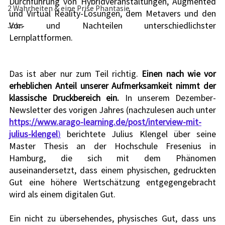
Durchführung von Hybridveranstaltungen, Augmented 
2 Wahrheiten & eine Prise Phantasie
und Virtual Reality-Lösungen, dem Metavers und den 
Vor- und Nachteilen unterschiedlichster 
Jobs
Lernplattformen.
Das ist aber nur zum Teil richtig. 
Einen nach wie vor 
erheblichen Anteil unserer Aufmerksamkeit nimmt der 
klassische Druckbereich ein.
 In unserem Dezember-
Newsletter des vorigen Jahres (nachzulesen auch unter
https://www.arago-learning.de/post/interview-mit-
julius-klengel
)
 berichtete Julius Klengel über seine 
Master Thesis an der Hochschule Fresenius in 
Hamburg, die sich mit dem Phänomen 
auseinandersetzt, dass einem physischen, gedruckten 
Gut eine höhere Wertschätzung entgegengebracht 
wird als einem digitalen Gut.
Ein nicht zu übersehendes, physisches Gut, dass uns 