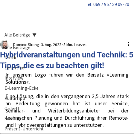
​Tel: 069 / 957 39 09-20
Alle Beiträge
Dominic Strong
3. Aug. 2022
3 Min. Lesezeit
Alle Beiträge
Hybridveranstaltungen und Technik: 5
Druck
Tipps, die es zu beachten gilt!
Leitartikel
In unserem Logo führen wir den Beisatz »Learning 
Interview
Solutions«. 
E-Learning-Ecke
Eine Lösung, die in den vergangenen 2,5 Jahren stark 
Kulturtipp
an Bedeutung gewonnen hat ist unser Service, 
OrderIT
Seminar- und Weiterbildungsanbieter bei der 
technischen Planung und Durchführung ihrer Remote- 
Sonstiges
und Hybridveranstaltungen zu unterstützen. 
Präsens-Unterricht