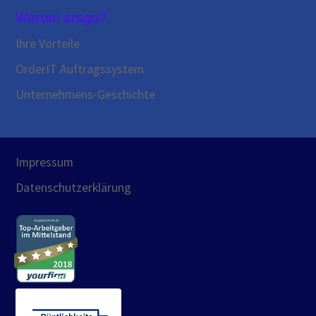
Warum arago?
Ihre Vorteile
OrderIT Auftragssystem
Unternehmens-Geschichte
Impressum
Datenschutzerklärung