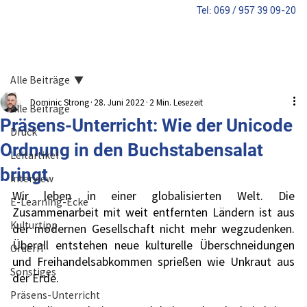
​Tel: 069 / 957 39 09-20
Alle Beiträge
Dominic Strong
28. Juni 2022
2 Min. Lesezeit
Alle Beiträge
Präsens-Unterricht: Wie der Unicode
Druck
Ordnung in den Buchstabensalat
Leitartikel
bringt
Interview
Wir leben in einer globalisierten Welt. Die 
E-Learning-Ecke
Zusammenarbeit mit weit entfernten Ländern ist aus 
Kulturtipp
der modernen Gesellschaft nicht mehr wegzudenken. 
Überall entstehen neue kulturelle Überschneidungen 
OrderIT
und Freihandelsabkommen sprießen wie Unkraut aus 
Sonstiges
der Erde.
Präsens-Unterricht