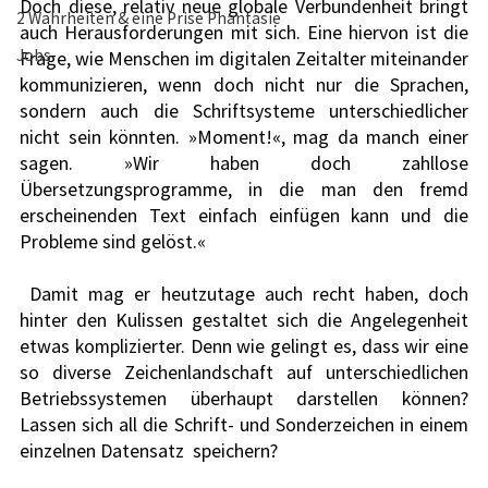
Doch diese, relativ neue globale Verbundenheit bringt 
2 Wahrheiten & eine Prise Phantasie
auch Herausforderungen mit sich. Eine hiervon ist die 
Jobs
Frage, wie Menschen im digitalen Zeitalter miteinander 
kommunizieren, wenn doch nicht nur die Sprachen, 
sondern auch die Schriftsysteme unterschiedlicher 
nicht sein könnten. »Moment!«, mag da manch einer 
sagen. »Wir haben doch zahllose 
Übersetzungsprogramme, in die man den fremd 
erscheinenden Text einfach einfügen kann und die 
Probleme sind gelöst.« 
 Damit mag er heutzutage auch recht haben, doch 
hinter den Kulissen gestaltet sich die Angelegenheit 
etwas komplizierter. Denn wie gelingt es, dass wir eine 
so diverse Zeichenlandschaft auf unterschiedlichen 
Betriebssystemen überhaupt darstellen können? 
Lassen sich all die Schrift- und Sonderzeichen in einem 
einzelnen Datensatz  speichern? 